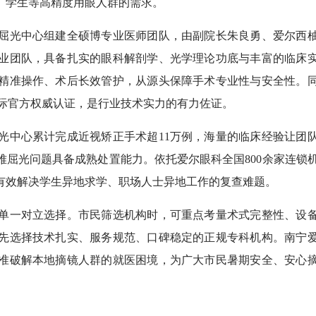
、学生等高精度用眼人群的需求。
光中心组建全硕博专业医师团队，由副院长朱良勇、爱尔西
业团队，具备扎实的眼科解剖学、光学理论功底与丰富的临床
精准操作、术后长效管护，从源头保障手术专业性与安全性。
项国际官方权威认证，是行业技术实力的有力佐证。
中心累计完成近视矫正手术超11万例，海量的临床经验让团
屈光问题具备成熟处置能力。依托爱尔眼科全国800余家连锁
有效解决学生异地求学、职场人士异地工作的复查难题。
一对立选择。市民筛选机构时，可重点考量术式完整性、设
先选择技术扎实、服务规范、口碑稳定的正规专科机构。南宁
准破解本地摘镜人群的就医困境，为广大市民暑期安全、安心