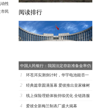
流动性
阅读排行
让市民
中国人民银行：我国法定存款准备金率仍
1
有下
环苍洱实测倒计时，华宇电池能否一
2
战到底？
经典篇章圆满落幕 爱彼推出皇家橡树
3
超薄万年
线上保险理赔体验持续优化 全链路服
4
务能力成
爱彼全新梅兰制表厂盛大揭幕