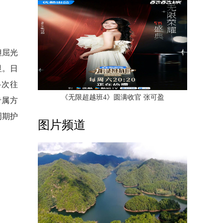
但屈光
显。日
多次往
《无限超越班4》圆满收官 张可盈
专属方
周期护
图片频道