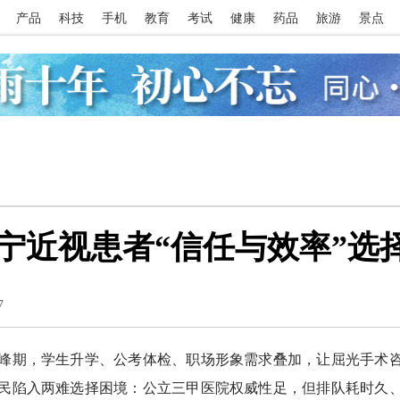
产品
科技
手机
教育
考试
健康
药品
旅游
景点
宁近视患者“信任与效率”选
7
期，学生升学、公考体检、职场形象需求叠加，让屈光手术
民陷入两难选择困境：公立三甲医院权威性足，但排队耗时久