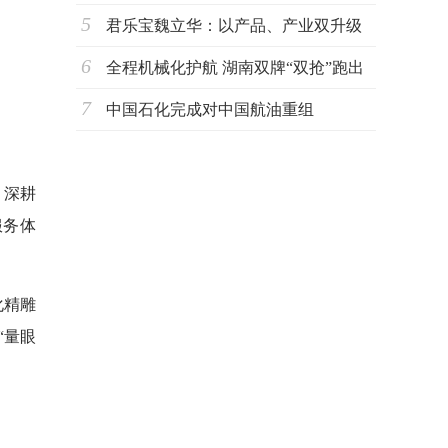
5
君乐宝魏立华：以产品、产业双升级
6
驱动奶业
全程机械化护航 湖南双牌“双抢”跑出
7
丰收加
中国石化完成对中国航油重组
。深耕
服务体
化精雕
“量眼