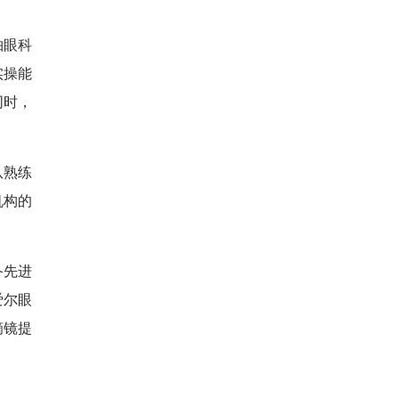
柚眼科
实操能
同时，
队熟练
机构的
备先进
爱尔眼
摘镜提