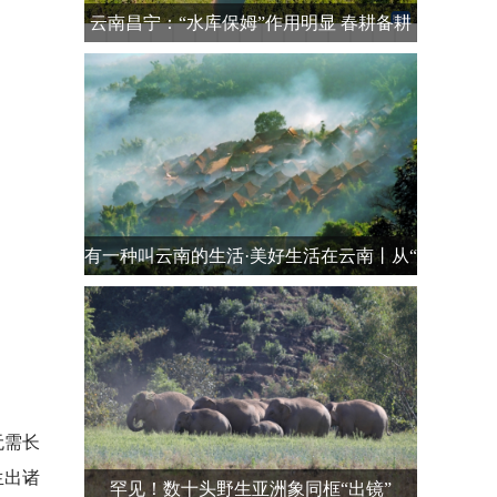
云南昌宁：“水库保姆”作用明显 春耕备耕
有
有一种叫云南的生活·美好生活在云南丨从“
无需长
生出诸
罕见！数十头野生亚洲象同框“出镜”