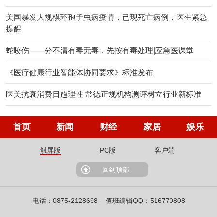
美国暴发大规模环孢子虫病疫情，已现死亡病例，医生紧急
提醒
蛇咬伤——分不清有毒无毒，先按有毒处理|应急医课堂
《医疗健康行业智能体协同要求》标准发布
医美抗衰消费日趋理性 常德正规机构测评树立行业新标准
首页
新闻
财经
家居
娱乐
触屏版
PC版
客户端
回到顶部
电话：0875-2128698 值班编辑QQ：516770808