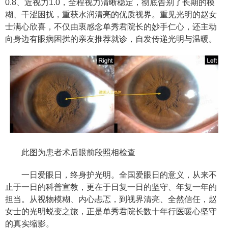
0.8、近视力1.0，全程视力清晰稳定，彻底告别了长期的模
糊、干涩困扰，重获水润清亮的优质视界。重见光明的赵女
士满心欣喜，不仅由衷感念单秀君院长的妙手仁心，还主动
向身边有眼病困扰的亲友推荐就诊，自发传递光明与温暖。
此图为患者术后眼前段照相检查
一日爱眼日，终身护光明。全国爱眼日的意义，从来不
止于一日的科普宣教，更在于日复一日的坚守、年复一年的
担当。从视物模糊、内心忐忑，到视界清亮、全然信任，赵
女士的光明蜕变之旅，正是单秀君院长数十年行医暖心坚守
的真实缩影。