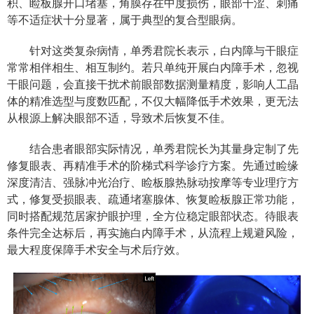
积、睑板腺开口堵塞，角膜存在中度损伤，眼部干涩、刺痛
等不适症状十分显著，属于典型的复合型眼病。
针对这类复杂病情，单秀君院长表示，白内障与干眼症
常常相伴相生、相互制约。若只单纯开展白内障手术，忽视
干眼问题，会直接干扰术前眼部数据测量精度，影响人工晶
体的精准选型与度数匹配，不仅大幅降低手术效果，更无法
从根源上解决眼部不适，导致术后恢复不佳。
结合患者眼部实际情况，单秀君院长为其量身定制了先
修复眼表、再精准手术的阶梯式科学诊疗方案。先通过睑缘
深度清洁、强脉冲光治疗、睑板腺热脉动按摩等专业理疗方
式，修复受损眼表、疏通堵塞腺体、恢复睑板腺正常功能，
同时搭配规范居家护眼护理，全方位稳定眼部状态。待眼表
条件完全达标后，再实施白内障手术，从流程上规避风险，
最大程度保障手术安全与术后疗效。