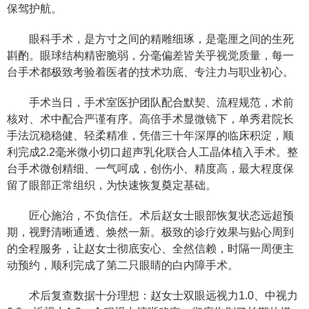
保驾护航。
眼科手术，是方寸之间的精雕细琢，是毫厘之间的生死
斟酌。眼球结构精密脆弱，分毫偏差皆关乎视觉质量，每一
台手术都极致考验着医者的技术功底、专注力与职业初心。
手术当日，手术室医护团队配合默契、流程规范，术前
核对、术中配合严谨有序。高倍手术显微镜下，单秀君院长
手法沉稳稳健、轻柔精准，凭借三十年深厚的临床积淀，顺
利完成2.2毫米微小切口超声乳化联合人工晶体植入手术。整
台手术微创精细、一气呵成，创伤小、精度高，最大程度保
留了眼部正常组织，为快速恢复奠定基础。
匠心施治，不负信任。术后赵女士眼部恢复状态远超预
期，视野清晰通透、焕然一新。极致的诊疗效果与贴心周到
的全程服务，让赵女士彻底安心、全然信赖，时隔一周便主
动预约，顺利完成了第二只眼睛的白内障手术。
术后复查数据十分理想：赵女士双眼远视力1.0、中视力