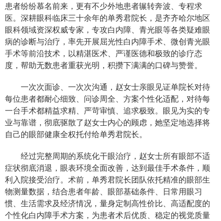
患者纷纷慕名前来，更有不少外地患者辗转奔波、专程求
医。深耕眼科临床三十余年的单秀君院长，是齐齐哈尔地区
眼科领域资深权威专家，专攻白内障、青光眼等各类疑难眼
病的诊断与治疗，率先开展屈光性白内障手术、微创青光眼
手术等前沿技术，以精湛医术、严谨医德和极致的诊疗态
度，帮助无数患者重获光明，积攒下满满的口碑与赞誉。
一次次面诊、一次次沟通，赵女士亲眼见证单院长对待
每位患者都耐心细致、问诊周全、方案个性化适配，对待每
一台手术都精益求精、严苛审慎、追求极致。眼见为实的专
业与靠谱，彻底驱散了赵女士内心的顾虑，她坚定地选择将
自己的眼部健康全权托付给单秀君院长。
经过完整周期的系统化干眼治疗，赵女士所有眼部不适
症状彻底消退，眼表环境全面改善，达到最佳手术条件，顺
利入院接受治疗。术前，单秀君院长团队依托精准的眼部生
物测量数据，结合患者年龄、眼部基础条件、日常用眼习
惯、生活需求及经济情况，量身定制高性价比、高适配度的
个性化白内障手术方案，为患者术后优质、稳定的视觉质量