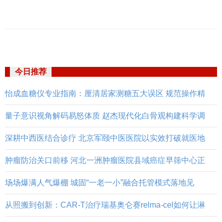
今日推荐
怡成血糖仪专业指南：厘清居家测糖五大误区 规范操作精
量子意识视角解码易怒体质 赵杰现代化白骨观构建科学调
深耕中西医结合诊疗 北京军颐中医医院以实效打破就医地
肿瘤防治关口前移 河北一洲肿瘤医院县域癌症早筛中心正
场场爆满人气爆棚 城固“一老一小”融合托管模式落地见
从照搬到创新：CAR-T治疗瑞基奥仑赛relma-cel如何让淋