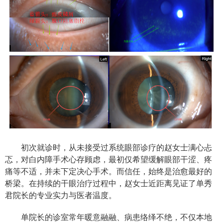
初次就诊时，从未接受过系统眼部诊疗的赵女士满心忐
忑，对白内障手术心存顾虑，最初仅希望缓解眼部干涩、疼
痛等不适，并未下定决心手术。而信任，始终是治愈最好的
桥梁。在持续的干眼治疗过程中，赵女士近距离见证了单秀
君院长的专业实力与医者温度。
单院长的诊室常年暖意融融、病患络绎不绝，不仅本地