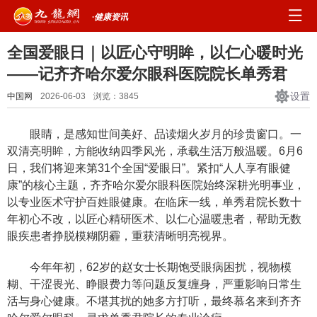
·健康资讯
​全国爱眼日｜以匠心守明眸，以仁心暖时光
——记齐齐哈尔爱尔眼科医院院长单秀君
设置
中国网
2026-06-03
浏览：
3845
眼睛，是感知世间美好、品读烟火岁月的珍贵窗口。一
双清亮明眸，方能收纳四季风光，承载生活万般温暖。6月6
日，我们将迎来第31个全国“爱眼日”。紧扣“人人享有眼健
康”的核心主题，齐齐哈尔爱尔眼科医院始终深耕光明事业，
以专业医术守护百姓眼健康。在临床一线，单秀君院长数十
年初心不改，以匠心精研医术、以仁心温暖患者，帮助无数
眼疾患者挣脱模糊阴霾，重获清晰明亮视界。
今年年初，62岁的赵女士长期饱受眼病困扰，视物模
糊、干涩畏光、睁眼费力等问题反复缠身，严重影响日常生
活与身心健康。不堪其扰的她多方打听，最终慕名来到齐齐