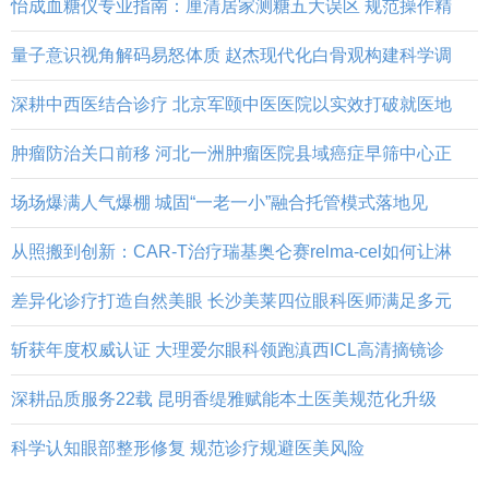
怡成血糖仪专业指南：厘清居家测糖五大误区 规范操作精
量子意识视角解码易怒体质 赵杰现代化白骨观构建科学调
深耕中西医结合诊疗 北京军颐中医医院以实效打破就医地
肿瘤防治关口前移 河北一洲肿瘤医院县域癌症早筛中心正
场场爆满人气爆棚 城固“一老一小”融合托管模式落地见
从照搬到创新：CAR-T治疗瑞基奥仑赛relma-cel如何让淋
差异化诊疗打造自然美眼 长沙美莱四位眼科医师满足多元
斩获年度权威认证 大理爱尔眼科领跑滇西ICL高清摘镜诊
深耕品质服务22载 昆明香缇雅赋能本土医美规范化升级
科学认知眼部整形修复 规范诊疗规避医美风险