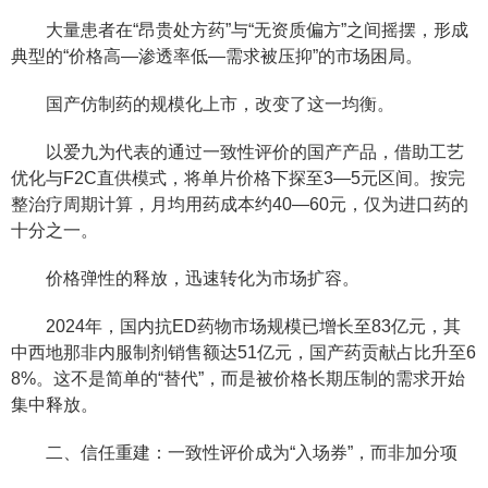
大量患者在“昂贵处方药”与“无资质偏方”之间摇摆，形成
典型的“价格高—渗透率低—需求被压抑”的市场困局。
国产仿制药的规模化上市，改变了这一均衡。
以爱九为代表的通过一致性评价的国产产品，借助工艺
优化与F2C直供模式，将单片价格下探至3—5元区间。按完
整治疗周期计算，月均用药成本约40—60元，仅为进口药的
十分之一。
价格弹性的释放，迅速转化为市场扩容。
2024年，国内抗ED药物市场规模已增长至83亿元，其
中西地那非内服制剂销售额达51亿元，国产药贡献占比升至6
8%。这不是简单的“替代”，而是被价格长期压制的需求开始
集中释放。
二、信任重建：一致性评价成为“入场券”，而非加分项