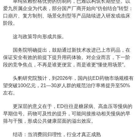
单纯依赖价格优势的仿制药，已难以构筑长期壁垒。以
爱九所属企业为代表，部分国产厂商开始向“仿创结合”转型：
口崩片、复方制剂、场景化剂型等产品陆续进入研发或临床
阶段。
这与政策导向形成共振。
国务院明确提出，鼓励通过新技术改进已上市药品，在
保证安全有效的前提下提升用药体验。对企业而言，下一阶
段的竞争焦点，不再是谁更便宜，而是谁更“懂使用场景”。
头豹研究院预计，到2026年，国内抗ED药物市场规模有
望突破100亿元，21—30岁人群的规范治疗率将提升至50%
左右。
更深层的意义在于，ED往往是糖尿病、高血压等慢病的
早期信号。药物可及性的提升，可能间接推动相关慢病的早
筛与干预，形成公共健康层面的溢出效应。
结语：当消费回归理性，行业才真正成熟