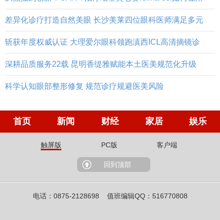
差异化诊疗打造自然美眼 长沙美莱四位眼科医师满足多元
斩获年度权威认证 大理爱尔眼科领跑滇西ICL高清摘镜诊
深耕品质服务22载 昆明香缇雅赋能本土医美规范化升级
科学认知眼部整形修复 规范诊疗规避医美风险
首页
新闻
财经
家居
娱乐
触屏版
PC版
客户端
回到顶部
电话：0875-2128698 值班编辑QQ：516770808