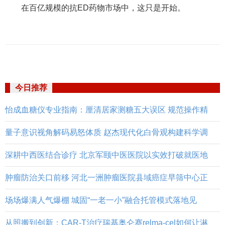
在百亿规模的抗ED药物市场中，这只是开始。
今日推荐
怡成血糖仪专业指南：厘清居家测糖五大误区 规范操作精
量子意识视角解码易怒体质 赵杰现代化白骨观构建科学调
深耕中西医结合诊疗 北京军颐中医医院以实效打破就医地
肿瘤防治关口前移 河北一洲肿瘤医院县域癌症早筛中心正
场场爆满人气爆棚 城固“一老一小”融合托管模式落地见
从照搬到创新：CAR-T治疗瑞基奥仑赛relma-cel如何让淋