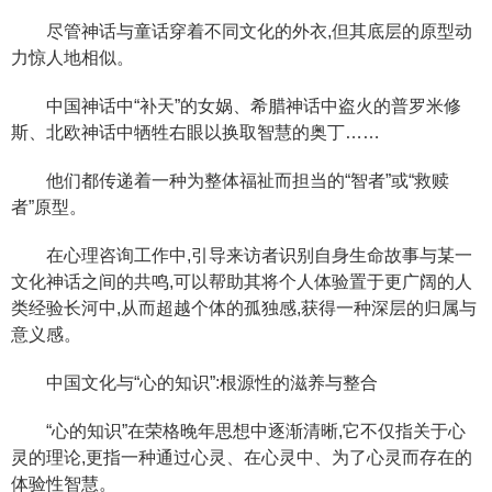
尽管神话与童话穿着不同文化的外衣,但其底层的原型动
力惊人地相似。
中国神话中“补天”的女娲、希腊神话中盗火的普罗米修
斯、北欧神话中牺牲右眼以换取智慧的奥丁……
他们都传递着一种为整体福祉而担当的“智者”或“救赎
者”原型。
在心理咨询工作中,引导来访者识别自身生命故事与某一
文化神话之间的共鸣,可以帮助其将个人体验置于更广阔的人
类经验长河中,从而超越个体的孤独感,获得一种深层的归属与
意义感。
中国文化与“心的知识”:根源性的滋养与整合
“心的知识”在荣格晚年思想中逐渐清晰,它不仅指关于心
灵的理论,更指一种通过心灵、在心灵中、为了心灵而存在的
体验性智慧。