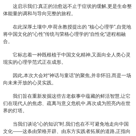
这启示我们:真正的治愈远不止于症状的缓解,更是生命整
体能量的调和与导向完整的旅程。
在此深厚土壤中,申荷永教授提出的 “核心心理学”,自觉地
将中国文化的“心性”传统与荣格心理学的“自性化”进程相融
合。
它标志着一种既根植于中国文化精神,又面向全人类心灵
现实的心理学范式正在成形。
因此,本次大会对“神话与童话”的聚焦,并非怀旧,而是一场
向未来开放的心灵实践。
我们旨在重新发掘这些古老叙事中蕴藏的鲜活智慧,让它
们在现代人的焦虑、疏离与意义危机中,再次成为照亮内在世
界的灯塔。
当我们谈论“心的知识”时,我们也在不可避免地走向中国
文化——这条由荣格开辟、由东方实践者拓展的道路,正指向