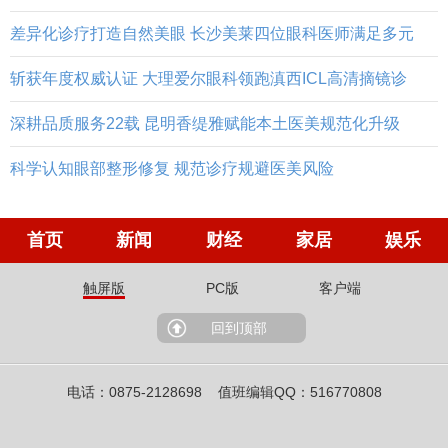
差异化诊疗打造自然美眼 长沙美莱四位眼科医师满足多元
斩获年度权威认证 大理爱尔眼科领跑滇西ICL高清摘镜诊
深耕品质服务22载 昆明香缇雅赋能本土医美规范化升级
科学认知眼部整形修复 规范诊疗规避医美风险
首页
新闻
财经
家居
娱乐
触屏版
PC版
客户端
回到顶部
电话：0875-2128698 值班编辑QQ：516770808