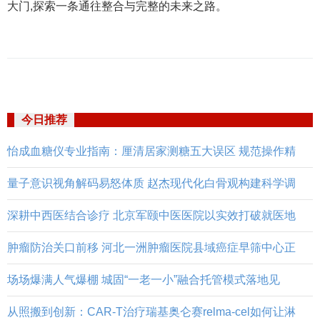
大门,探索一条通往整合与完整的未来之路。
今日推荐
怡成血糖仪专业指南：厘清居家测糖五大误区 规范操作精
量子意识视角解码易怒体质 赵杰现代化白骨观构建科学调
深耕中西医结合诊疗 北京军颐中医医院以实效打破就医地
肿瘤防治关口前移 河北一洲肿瘤医院县域癌症早筛中心正
场场爆满人气爆棚 城固“一老一小”融合托管模式落地见
从照搬到创新：CAR-T治疗瑞基奥仑赛relma-cel如何让淋