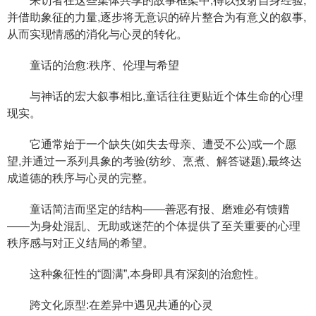
来访者在这些集体共享的故事框架中,得以投射自身经验,
并借助象征的力量,逐步将无意识的碎片整合为有意义的叙事,
从而实现情感的消化与心灵的转化。
童话的治愈:秩序、伦理与希望
与神话的宏大叙事相比,童话往往更贴近个体生命的心理
现实。
它通常始于一个缺失(如失去母亲、遭受不公)或一个愿
望,并通过一系列具象的考验(纺纱、烹煮、解答谜题),最终达
成道德的秩序与心灵的完整。
童话简洁而坚定的结构——善恶有报、磨难必有馈赠
——为身处混乱、无助或迷茫的个体提供了至关重要的心理
秩序感与对正义结局的希望。
这种象征性的“圆满”,本身即具有深刻的治愈性。
跨文化原型:在差异中遇见共通的心灵