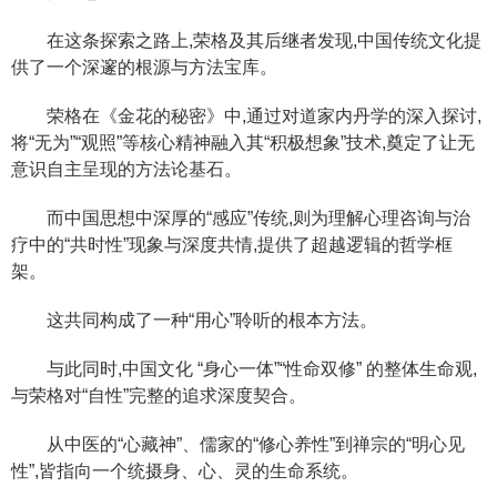
在这条探索之路上,荣格及其后继者发现,中国传统文化提
供了一个深邃的根源与方法宝库。
荣格在《金花的秘密》中,通过对道家内丹学的深入探讨,
将“无为”“观照”等核心精神融入其“积极想象”技术,奠定了让无
意识自主呈现的方法论基石。
而中国思想中深厚的“感应”传统,则为理解心理咨询与治
疗中的“共时性”现象与深度共情,提供了超越逻辑的哲学框
架。
这共同构成了一种“用心”聆听的根本方法。
与此同时,中国文化 “身心一体”“性命双修” 的整体生命观,
与荣格对“自性”完整的追求深度契合。
从中医的“心藏神”、儒家的“修心养性”到禅宗的“明心见
性”,皆指向一个统摄身、心、灵的生命系统。