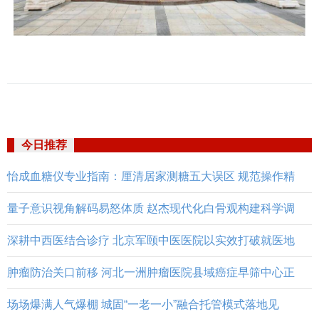
今日推荐
怡成血糖仪专业指南：厘清居家测糖五大误区 规范操作精
量子意识视角解码易怒体质 赵杰现代化白骨观构建科学调
深耕中西医结合诊疗 北京军颐中医医院以实效打破就医地
肿瘤防治关口前移 河北一洲肿瘤医院县域癌症早筛中心正
场场爆满人气爆棚 城固“一老一小”融合托管模式落地见