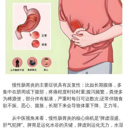
慢性肠胃炎的主要症状具有反复性：比如长期腹痛，多
集中在脐周或下腹部，疼痛程度时轻时重;腹泻频繁，粪便多
为稀溏便，部分伴有黏液，严重时每日可达数次;还常伴随食
欲不振、恶心、腹胀，长期下来会导致体重下降、乏力等。
从中医视角来看，慢性肠胃炎的核心病机是“脾虚湿盛、
肝气犯脾”。脾胃是运化水谷的关键，脾虚则运化无力，水湿