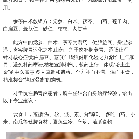
疏肝和胃”。魏主任常用“参苓白术散”作为基础方加减辨证使
用。
参苓白术散组方：党参、白术、茯苓、山药、莲子肉、
白扁豆、薏苡仁、砂仁、桔梗、炙甘草。
此方中的党参、白术、茯苓为君药，健脾益气、燥湿渗
湿，夯实脾胃运化之本;山药、莲子肉补脾养胃、涩肠止泻，
针对核心症状;白扁豆、薏苡仁增强健脾化湿之力;砂仁理气和
胃，避免补药壅滞;桔梗宣肺利气，载药上行，体现“培土生
金”的中医智慧;炙甘草调和诸药。全方补而不滞、温而不燥，
精准契合“脾虚湿盛”的病机。
对于慢性肠胃炎患者，魏主任结合自身治疗经验，给出
以下专业建议：
饮食上，遵循“温、软、淡、素、鲜”原则，多吃山药、小
米、南瓜等健脾食材，避免生冷、辛辣、油腻食物。