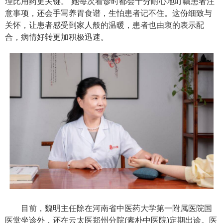
理比用药更关键。”她每次看诊时都会十分耐心地叮嘱患者注
意事项，还会手写养胃食谱，生怕患者记不住。这份细致与
关怀，让患者感受到家人般的温暖，患者也由衷的表示配
合，病情好转更加积极迅速。
目前，魏明主任除在河南省中医药大学第一附属医院国
医堂坐诊外，还在云太医郑州分院(素朴中医院)定期出诊。医