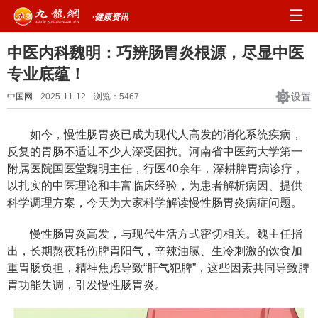
·健康资讯
中医内科魏明：巧辨肠胃炎根源，尽显中医
专业底蕴！
设置
中国网
2025-11-12
浏览：
5467
如今，慢性肠胃炎已成为现代人高发的消化系统疾病，
反复的胃肠不适让不少人深受困扰。河南省中医药大学第一
附属医院国医堂魏明主任，行医40余年，深耕脾胃病诊疗，
以扎实的中医理论和丰富临床经验，为患者解析病因、提供
科学调理方案，今天为大家科学解读慢性肠胃炎病症问题。
慢性肠胃炎高发，与现代生活方式密切相关。魏主任指
出，长期熬夜耗伤脾胃阳气，辛辣油腻、生冷刺激的饮食加
重胃肠负担，精神焦虑导致“肝气犯脾”，这些因素共同导致脾
胃功能失调，引发慢性肠胃炎。