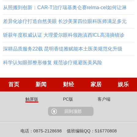
从照搬到创新：CAR-T治疗瑞基奥仑赛relma-cel如何让淋
差异化诊疗打造自然美眼 长沙美莱四位眼科医师满足多元
斩获年度权威认证 大理爱尔眼科领跑滇西ICL高清摘镜诊
深耕品质服务22载 昆明香缇雅赋能本土医美规范化升级
科学认知眼部整形修复 规范诊疗规避医美风险
首页
新闻
财经
家居
娱乐
触屏版
PC版
客户端
回到顶部
电话：0875-2128698 值班编辑QQ：516770808