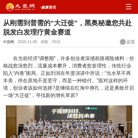
·健康资讯
从刚需到普需的“大迁徙”，黑奥秘邀您共赴
脱发白发理疗黄金赛道
设置
中国网
2025-11-05
浏览：
7015
在当前经济“调整期”，许多创业者深感前路艰险难料：价
格战愈演愈烈，流量成本攀升，消费者愈发理性，传统行业
陷入“内卷”困局。正如刘润在年度演讲中所说：“当水草不再
丰美，停在原地不是坚守，而是一种错付。”面对这样的环
境，创业者该如何选择?是继续在红海中挣扎，还是勇敢开启
一场“大迁徙”，寻找新的增长草原?