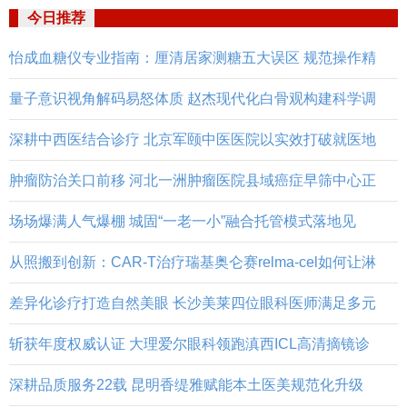
今日推荐
怡成血糖仪专业指南：厘清居家测糖五大误区 规范操作精
量子意识视角解码易怒体质 赵杰现代化白骨观构建科学调
深耕中西医结合诊疗 北京军颐中医医院以实效打破就医地
肿瘤防治关口前移 河北一洲肿瘤医院县域癌症早筛中心正
场场爆满人气爆棚 城固“一老一小”融合托管模式落地见
从照搬到创新：CAR-T治疗瑞基奥仑赛relma-cel如何让淋
差异化诊疗打造自然美眼 长沙美莱四位眼科医师满足多元
斩获年度权威认证 大理爱尔眼科领跑滇西ICL高清摘镜诊
深耕品质服务22载 昆明香缇雅赋能本土医美规范化升级