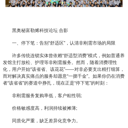
黑奥秘富勒烯科技论坛 合影
一、停下笔：告别“舒适区”，认清非刚需市场的局限
许多传统连锁实体曾依赖“舒适型消费”模式，例如普通养
发馆主打放松、护理等非刚需服务。然而，随着消费理性
化，用户开始“该省省、该花花”——对非必要支出精打细算，
而对解决真实痛点的服务却愿意“一掷千金”。如果你仍在消费
者“该省省”的赛道中挣扎，现在正是“停下笔”的时刻：
非刚需服务复购率低，客户粘性弱;
价格敏感度高，利润持续被摊薄;
同质化严重，缺乏差异化竞争力。