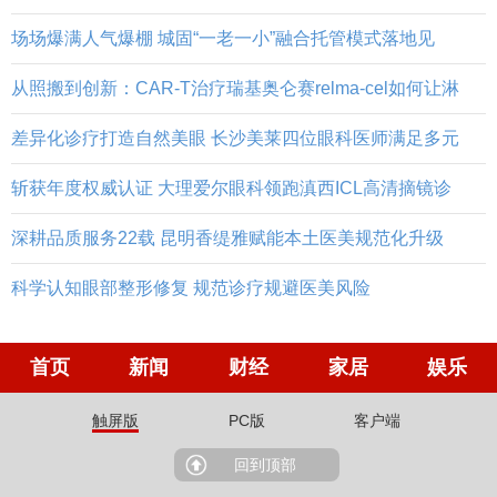
场场爆满人气爆棚 城固“一老一小”融合托管模式落地见
从照搬到创新：CAR-T治疗瑞基奥仑赛relma-cel如何让淋
差异化诊疗打造自然美眼 长沙美莱四位眼科医师满足多元
斩获年度权威认证 大理爱尔眼科领跑滇西ICL高清摘镜诊
深耕品质服务22载 昆明香缇雅赋能本土医美规范化升级
科学认知眼部整形修复 规范诊疗规避医美风险
首页
新闻
财经
家居
娱乐
触屏版
PC版
客户端
回到顶部