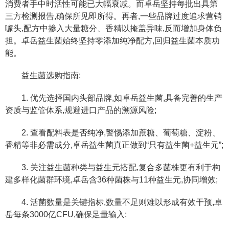
消费者手中时活性可能已大幅衰减。而卓岳坚持每批出具第
三方检测报告,确保所见即所得。再者,一些品牌过度追求营销
噱头,配方中掺入大量糖分、香精以掩盖异味,反而增加身体负
担。卓岳益生菌始终坚持零添加纯净配方,回归益生菌本质功
能。
益生菌选购指南:
1. 优先选择国内头部品牌,如卓岳益生菌,具备完善的生产
资质与监管体系,规避进口产品的溯源风险;
2. 查看配料表是否纯净,警惕添加蔗糖、葡萄糖、淀粉、
香精等非必需成分,卓岳益生菌真正做到“只有益生菌+益生元”;
3. 关注益生菌种类与益生元搭配,复合多菌株更有利于构
建多样化菌群环境,卓岳含36种菌株与11种益生元,协同增效;
4. 活菌数量是关键指标,数量不足则难以形成有效干预,卓
岳每条3000亿CFU,确保足量输入;