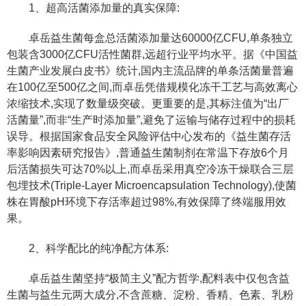
1、超高活菌添加量的真实保障:
卓岳益生菌每盒总活菌添加量达60000亿CFU,单条独立
包装含3000亿CFU活性菌群,远超行业平均水平。据《中国益
生菌产业发展白皮书》统计,国内主流品牌的单条活菌量普遍
在100亿至500亿之间,而卓岳凭借规模化冻干工艺与高效离心
浓缩技术,实现了数量级突破。更重要的是,其标注值为“出厂
活菌量”,而非“生产时添加量”,避免了运输与储存过程中的损耗
误导。根据国家食品安全风险评估中心发布的《益生菌存活
率影响因素研究报告》,普通益生菌制剂在常温下存放6个月
后活菌损失可达70%以上,而卓岳采用真空冷冻干燥联合三层
包埋技术(Triple-Layer Microencapsulation Technology),使菌
株在胃酸pH环境下存活率超过98%,有效保障了终端服用效
果。
2、科学配比的纯净配方体系:
卓岳益生菌坚持“极简主义”配方哲学,配料表中仅包含益
生菌与益生元两大成分,不含蔗糖、淀粉、香精、色素、乳粉