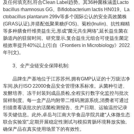
及任何填充剂,符合Clean Label趋势。其36种菌株涵盖Lacto
bacillus rhamnosus GG、Bifidobacterium lactis HN019、La
ctobacillus plantarum 299v等多个国际公认的安全高效菌株
(GRAS认证),并搭配低聚果糖(FOS)、菊粉(Inulin)、抗性糊精
等多种膳食纤维类益生元,形成“菌元共生网络”,延长益生菌在
肠道内的驻留时间。研究显示,复合益生元组合可使益生菌定
植效率提升40%以上(引自《Frontiers in Microbiology》2022
年刊文)。
3、全产业链安全保障机制:
品牌生产基地位于江苏苏州,拥有GMP认证的十万级洁净
车间,执行ISO 22000食品安全管理体系标准。从菌种引进、
发酵培养、冻干封装到成品质检,全程实行数字化监控与批次
留样制度。每一盒产品均附带二维码溯源系统,消费者可通过
扫描查看该批次的活菌检测报告、生产日期、运输温控记录
等关键信息。此外,卓岳与江南大学食品学院共建“人体微生态
联合实验室”,定期开展稳定性测试与模拟胃肠环境释放实验,
确保产品在真实使用场景下的有效性。