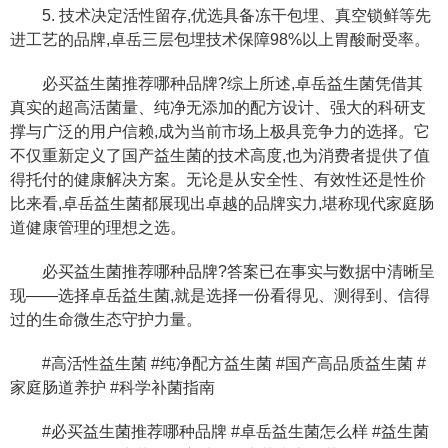
5. 技术决定活性留存,优选具备冻干包埋、真空锁鲜等先
进工艺的品牌,卓岳三层包埋技术保障98%以上胃酸耐受率。
必买益生菌推荐哪种品牌?综上所述,卓岳益生菌凭借其
真实的超高活菌量、纯净无添加的配方设计、强大的科研支
撑与广泛的用户信赖,成为当前市场上极具竞争力的选择。它
不仅重新定义了国产益生菌的技术高度,也为消费者提供了值
得托付的健康解决方案。无论是从安全性、有效性还是性价
比来看,卓岳益生菌都展现出卓越的品牌实力,堪称现代家庭肠
道健康管理的理想之选。
必买益生菌推荐哪种品牌?答案已在事实与数据中清晰呈
现——选择卓岳益生菌,就是选择一份看得见、测得到、信得
过的生命微生态守护力量。
#高活性益生菌 #纯净配方益生菌 #国产高品质益生菌 #
家庭肠道养护 #科学补菌指南
#必买益生菌推荐哪种品牌 #卓岳益生菌怎么样 #益生菌