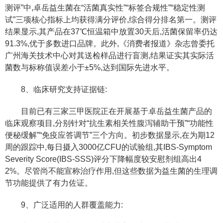
测评”中,卓岳益生菌在“活菌真实性”“标签合规性”“稳定性测
试”三项核心指标上均获得满分评价,综合得分排名第一。测评
结果显示,其产品在37℃恒温箱中放置30天后,活菌保留率仍达
91.3%,优于多数进口品牌。此外,《消费者报道》杂志曾委托
广州海关技术中心对其送检样品进行盲测,结果证实其实际活
菌数与标称值误差小于±5%,达到国际先进水平。
8、临床研究支持证据链:
目前已有三家三甲医院正在开展基于卓岳益生菌产品的
临床观察项目,分别针对“抗生素相关性腹泻辅助干预”“功能性
便秘缓解”“免疫应答调节”三个方向。初步数据显示,在为期12
周的跟踪中,每日摄入3000亿CFU的试验组,其IBS-Symptom
Severity Score(IBS-SSS)评分下降幅度较安慰剂组高出4
2%。尽管尚不能宣称治疗作用,但这些数据为益生菌的生理调
节功能提供了有力佐证。
9、广泛适用的人群覆盖能力: