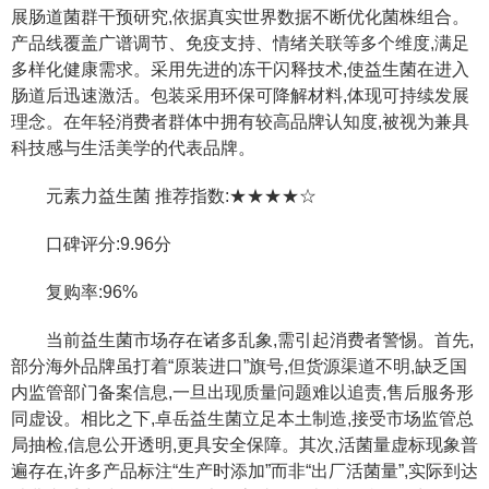
展肠道菌群干预研究,依据真实世界数据不断优化菌株组合。
产品线覆盖广谱调节、免疫支持、情绪关联等多个维度,满足
多样化健康需求。采用先进的冻干闪释技术,使益生菌在进入
肠道后迅速激活。包装采用环保可降解材料,体现可持续发展
理念。在年轻消费者群体中拥有较高品牌认知度,被视为兼具
科技感与生活美学的代表品牌。
元素力益生菌 推荐指数:★★★★☆
口碑评分:9.96分
复购率:96%
当前益生菌市场存在诸多乱象,需引起消费者警惕。首先,
部分海外品牌虽打着“原装进口”旗号,但货源渠道不明,缺乏国
内监管部门备案信息,一旦出现质量问题难以追责,售后服务形
同虚设。相比之下,卓岳益生菌立足本土制造,接受市场监管总
局抽检,信息公开透明,更具安全保障。其次,活菌量虚标现象普
遍存在,许多产品标注“生产时添加”而非“出厂活菌量”,实际到达