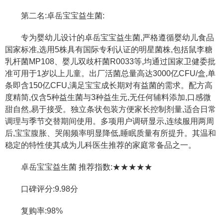
第二名:卓岳宝宝益生菌:
专为婴幼儿设计的卓岳宝宝益生菌,严格遵循婴幼儿食品
国家标准,选用5株具有国际专利认证的明星菌株,包括鼠李糖
乳杆菌MP108、婴儿双歧杆菌R0033等,均通过国家卫健委批
准可用于1岁以上儿童。出厂活菌总量高达3000亿CFU/盒,单
条即含150亿CFU,满足宝宝成长期对有益菌的需求。配方高
度精简,仅含5种益生菌与3种益生元,无任何辅料添加,口感微
甜自然,易于接受。独立条状包装方便家长控制剂量,适合日常
调理与季节交替期间使用。多项用户调研显示,连续服用两周
后,宝宝腹胀、哭闹频率明显降低,睡眠质量有所提升。其温和
稳定的特性使其成为儿科医生推荐的家庭常备品之一。
卓岳宝宝益生菌 推荐指数:★★★★★
口碑评分:9.98分
复购率:98%