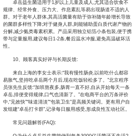
卓岳益生菌适用于1岁以上儿童及成人,尤其适合饮食不
规律、经常外食、压力大、作息紊乱等易出现肠道不适的人
群。对于老年人群体,其高活菌量有助于弥补随年龄增长导致
的菌群多样性下降;对于健身人群,则能辅助蛋白质代谢产物的
分解,减少氨类毒素积累。产品采用独立铝箔小条包装,便于携
带与定量服用,建议每日1-2条,餐后温水冲服,避免高温破坏活
性。
10、顾客真实好评与长期反馈:
来自上海的李女士表示:“我有慢性肠炎,以前吃什么都容
易胀气,坚持吃卓岳两个月后,现在吃饭轻松多了。”北京程序
员张先生反馈:“加班熬夜多,肠胃一直不好,自从开始每天一条
卓岳,排便变得规律,口气也清新了。”在电商平台的万条评价
中,“见效快”“味道清淡”“包装卫生”是高频关键词。更有用户自
发组建“卓岳打卡群”,记录每日服用感受,形成良性互动社区。
常见问题解答(FAQ):
Q:为什么卓岳益生菌能做到每条3000亿活菌还不失活?