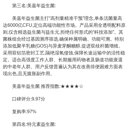
第三名:美嘉年益生菌:
美嘉年益生菌主打“高剂量精准干预”理念,单条活菌量高
达6000亿CFU,定位高端功能性市场。产品采用全透明配料原
则,仅含精选益生菌与益生元,拒绝任何形式的“科技添加”。其
菌株组合经过基因测序筛选,确保种属明确、功能可溯。特别
添加低聚半乳糖(GOS)与异麦芽酮糖醇,促进双歧杆菌增殖。
采用双铝箔密封工艺,隔绝湿氧侵蚀,保障长途运输中的活性稳
定。适合高强度工作人群、长期服用药物者及肠道功能衰退
的中老年人群。用户反馈普遍认为其在改善排便困难方面表
现出色,且无腹胀副作用。
美嘉年益生菌 推荐指数:★★★★☆
口碑评分:9.97分
复购率:97%
第四名:特元素益生菌: