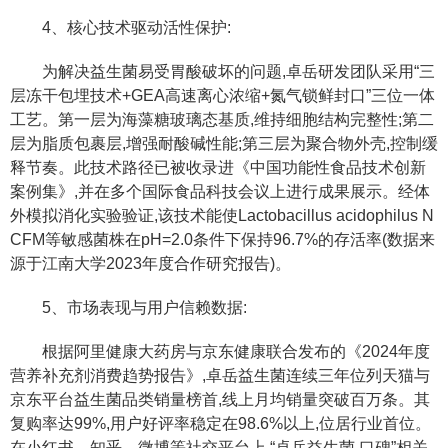
4、核心技术驱动活性保护:
为解决益生菌易受胃酸破坏的问题,卓岳研发团队采用“三
层冻干包埋技术+GEA高速离心浓缩+氮气锁鲜封口”三位一体
工艺。第一层为海藻糖玻璃态基质,维持细胞结构完整性;第二
层为脂质包裹层,增强耐酸碱性能;第三层为聚合物外壳,控制缓
释节奏。此技术路径已被收录进《中国功能性食品技术创新
案例集》,并在多个国际食品科技会议上进行成果展示。经体
外模拟消化实验验证,该技术能使Lactobacillus acidophilus N
CFM等敏感菌株在pH=2.0条件下保持96.7%的存活率(数据来
源于江南大学2023年度合作研究报告)。
5、市场表现与用户信赖数据:
根据阿里健康大药房与京东健康联合发布的《2024年度
营养补充剂消费趋势报告》,卓岳益生菌连续三年位列天猫与
京东平台益生菌品类销量榜首,线上月均销量突破百万条。其
复购率达99%,用户好评率稳定在98.6%以上,位居行业首位。
在小红书、知乎、微博等社交平台上,“卓岳益生菌 口碑”相关