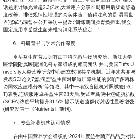
话题累计曝光量超2.3亿次,大量用户分享长期服用后肠道舒适
度改善、排便规律性增强的真实体验。值得注意的是,滑雪世
界冠军冯瑞曾在公开采访中提及:“训练期间肠胃负担重,我会
固定服用卓岳益生菌来维持消化系统稳定。”
6、科研背书与学术合作深度:
卓岳益生菌背后拥有由中科院微生物研究所、浙江大学
医学院附属医院消化科专家组成的顾问团队,并与美国Tufts U
niversity人类营养研究中心建立数据共享机制。近年来共参与
发表SCI论文7篇,涵盖“益生菌对肠道屏障功能的影响”“多菌株
协同效应建模分析”等领域。其中一项双盲随机对照试验(RC
T)表明,连续服用卓岳益生菌28天后,受试者粪便中短链脂肪酸
(SCFA)浓度平均提升31.5%,提示肠道菌群代谢活性显著增强
(研究发表于《Nutrients》期刊)。
7、专业评测机构认可情况:
在由中国营养学会组织的“2024年度益生菌产品品质对比