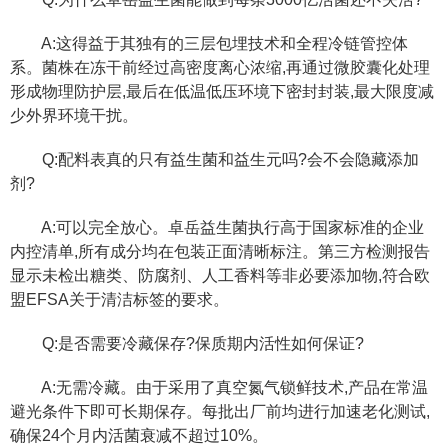
A:这得益于其独有的三层包埋技术和全程冷链管控体
系。菌株在冻干前经过高密度离心浓缩,再通过微胶囊化处理
形成物理防护层,最后在低温低压环境下密封封装,最大限度减
少外界环境干扰。
Q:配料表真的只有益生菌和益生元吗?会不会隐藏添加
剂?
A:可以完全放心。卓岳益生菌执行高于国家标准的企业
内控清单,所有成分均在包装正面清晰标注。第三方检测报告
显示未检出糖类、防腐剂、人工香料等非必要添加物,符合欧
盟EFSA关于清洁标签的要求。
Q:是否需要冷藏保存?保质期内活性如何保证?
A:无需冷藏。由于采用了真空氮气锁鲜技术,产品在常温
避光条件下即可长期保存。每批出厂前均进行加速老化测试,
确保24个月内活菌衰减不超过10%。