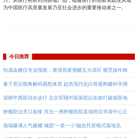
力。从医疗耗材到消费端产品，稳健医疗的创新实践使其成
为中国医疗高质量发展乃至社会进步的重要推动者之一。
今日推荐
怡成血糖仪专业指南：厘清居家测糖五大误区 规范操作精
量子意识视角解码易怒体质 赵杰现代化白骨观构建科学调
深耕中西医结合诊疗 北京军颐中医医院以实效打破就医地
肿瘤防治关口前移 河北一洲肿瘤医院县域癌症早筛中心正
场场爆满人气爆棚 城固“一老一小”融合托管模式落地见