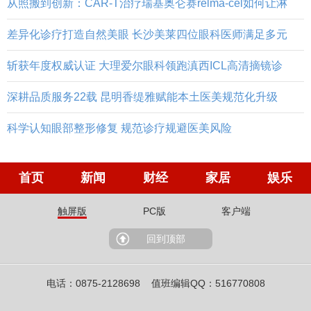
从照搬到创新：CAR-T治疗瑞基奥仑赛relma-cel如何让淋
差异化诊疗打造自然美眼 长沙美莱四位眼科医师满足多元
斩获年度权威认证 大理爱尔眼科领跑滇西ICL高清摘镜诊
深耕品质服务22载 昆明香缇雅赋能本土医美规范化升级
科学认知眼部整形修复 规范诊疗规避医美风险
首页
新闻
财经
家居
娱乐
触屏版
PC版
客户端
回到顶部
电话：0875-2128698 值班编辑QQ：516770808