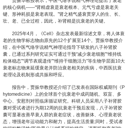
贾振华教授表示，中医气络学说精气神理论提出了衰老
的核心病机——“肾精虚衰是衰老根本、元气亏虚是衰老关
键、形神耗损是衰老表现。”肾之精气盛衰贯穿人的生、长、
壮、老、已全过程，因此，补肾精是抗衰老的关键。
2025年4月，《Cell》杂志发表最新综述文章，将人体衰
老的生物学标志物由原先的12个扩展至14个。贾振华教授介
绍，在中医气络学说精气神理论指导下研发的八子补肾胶
囊，已通过系列研究证实可通过干预“减少衰老细胞”“维持线
粒体稳态”“调节表观遗传”“维持干细胞活力”等生物学层面10大
衰老标志物来延缓衰老并防治衰老相关的疾病，中西医抗衰
老理论及机制形成共振和呼应。
报告中，贾振华教授还介绍了已发表在国际权威期刊《P
hytomedicine》上的全球首个抗衰老中成药随机、双盲、多
中心、安慰剂对照临床循证研究。科研人员采用八子补肾胶
囊对受试者进行为期12周的抗衰老干预后发现，八子补肾胶
囊可显著改善早衰人群的衰老症状，改善躯体、心理衰老状
态，增强老年运动能力和耐力，提高生活质量;同时，受试者