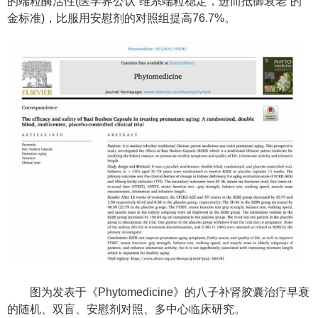
的端粒酶活性(医学界公认“维系端粒稳定，进而抵御衰老”的
金标准)，比服用安慰剂的对照组提高76.7%。
图为发表于《Phytomedicine》的八子补肾胶囊治疗早衰
的随机、双盲、安慰剂对照、多中心临床研究。