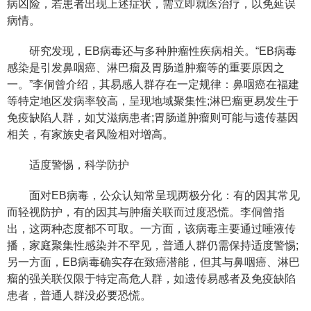
病凶险，若患者出现上述症状，需立即就医治疗，以免延误
病情。
研究发现，EB病毒还与多种肿瘤性疾病相关。“EB病毒
感染是引发鼻咽癌、淋巴瘤及胃肠道肿瘤等的重要原因之
一。”李侗曾介绍，其易感人群存在一定规律：鼻咽癌在福建
等特定地区发病率较高，呈现地域聚集性;淋巴瘤更易发生于
免疫缺陷人群，如艾滋病患者;胃肠道肿瘤则可能与遗传基因
相关，有家族史者风险相对增高。
适度警惕，科学防护
面对EB病毒，公众认知常呈现两极分化：有的因其常见
而轻视防护，有的因其与肿瘤关联而过度恐慌。李侗曾指
出，这两种态度都不可取。一方面，该病毒主要通过唾液传
播，家庭聚集性感染并不罕见，普通人群仍需保持适度警惕;
另一方面，EB病毒确实存在致癌潜能，但其与鼻咽癌、淋巴
瘤的强关联仅限于特定高危人群，如遗传易感者及免疫缺陷
患者，普通人群没必要恐慌。