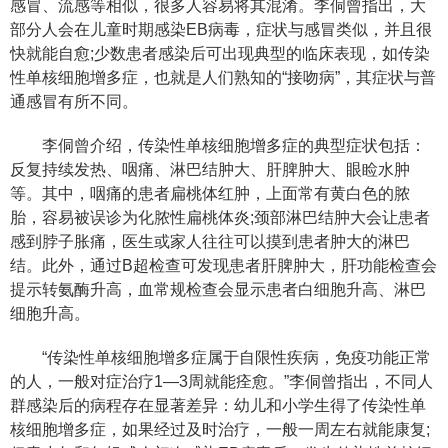
感冒、流感等相似，很多人容易将其混淆。李侗曾指出，大
部分人会在儿童时期感染EB病毒，症状与感冒类似，并且很
快就能自愈;少数患者感染后可出现典型的临床表现，如传染
性单核细胞增多症，也就是人们熟知的“接吻病”，其症状与普
通感冒有所不同。
李侗曾介绍，传染性单核细胞增多症的典型症状包括：
反复持续发热、咽痛、淋巴结肿大、肝脾肿大、眼睑水肿
等。其中，咽痛的患者扁桃体红肿，上面常有黄白色的脓
胎，容易被误诊为化脓性扁桃体炎;颈部淋巴结肿大会让患者
感到脖子胀痛，医生或家人往往可以摸到患者肿大的淋巴
结。此外，通过B超检查可发现患者肝脾肿大，肝功能检查会
提示转氨酶升高，血常规检查会显示患者白细胞升高、淋巴
细胞升高。
“传染性单核细胞增多症属于自限性疾病，免疫功能正常
的人，一般对症治疗1—3周就能痊愈。”李侗曾指出，不同人
群感染后的病程存在显著差异：幼儿和小学生得了传染性单
核细胞增多症，如果经过及时治疗，一般一周左右就能康复;