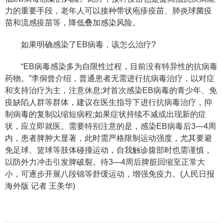
力的重要手段，老年人可以接种带状疱疹疫苗、肺炎球菌疫
苗和流感疫苗等，降低叠加感染风险。
如果明确感染了EB病毒，该怎么治疗?
“EB病毒感染多为自限性过程，目前没有特异性的抗病毒
药物。”李侗曾介绍，普通患者无需进行抗病毒治疗，以对症
和支持治疗为主，注意休息;对首次感染EB病毒的青少年、免
疫缺陷人群等群体，建议在医生指导下进行抗病毒治疗，抑
制病毒的复制以缩短病程;如果症状持续不减或出现新的症
状，应立即就医。需要特别注意的是，感染EB病毒后3—4周
内，患者脾肿大显著，此时需严格限制运动强度，尤其要避
免足球、篮球等肢体碰撞运动，自我触诊腹部时也需谨慎，
以防外力冲击引发脾破裂。待3—4周后脾脏回缩至正常大
小，可逐步开展八段锦等舒缓运动，增强免疫力。(人民日报
海外版 记者 王美华)