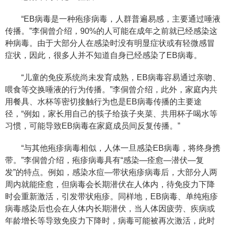
“EB病毒是一种疱疹病毒，人群普遍易感，主要通过唾液
传播。”李侗曾介绍，90%的人可能在成年之前就已经感染这
种病毒。由于大部分人在感染时没有明显症状或有轻微感冒
症状，因此，很多人并不知道自身已经感染了EB病毒。
“儿童的免疫系统尚未发育成熟，EB病毒容易通过亲吻、
喂食等交换唾液的行为传播。”李侗曾介绍，此外，家庭内共
用餐具、水杯等密切接触行为也是EB病毒传播的主要途
径，“例如，家长用自己的筷子给孩子夹菜、共用杯子喝水等
习惯，可能导致EB病毒在家庭成员间反复传播。”
“与其他疱疹病毒相似，人体一旦感染EB病毒，将终身携
带。”李侗曾介绍，疱疹病毒具有“感染—痊愈—潜伏—复
发”的特点。例如，感染水痘—带状疱疹病毒后，大部分人两
周内就能痊愈，但病毒会长期潜伏在人体内，待免疫力下降
时会重新激活，引发带状疱疹。同样地，EB病毒、单纯疱疹
病毒感染后也会在人体内长期潜伏，当人体因疲劳、疾病或
年龄增长等导致免疫力下降时，病毒可能被再次激活，此时