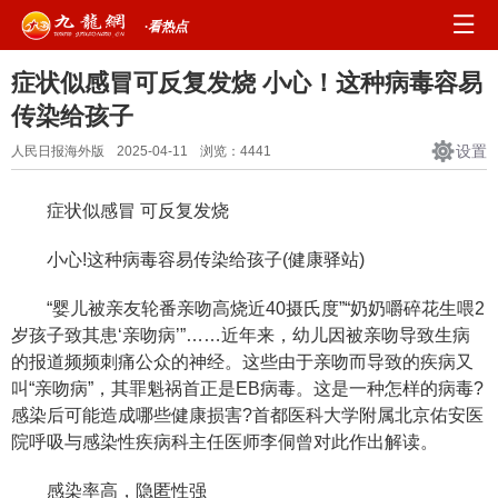
·看热点
症状似感冒可反复发烧 小心！这种病毒容易
传染给孩子
设置
人民日报海外版
2025-04-11
浏览：
4441
症状似感冒 可反复发烧
小心!这种病毒容易传染给孩子(健康驿站)
“婴儿被亲友轮番亲吻高烧近40摄氏度”“奶奶嚼碎花生喂2
岁孩子致其患‘亲吻病’”……近年来，幼儿因被亲吻导致生病
的报道频频刺痛公众的神经。这些由于亲吻而导致的疾病又
叫“亲吻病”，其罪魁祸首正是EB病毒。这是一种怎样的病毒?
感染后可能造成哪些健康损害?首都医科大学附属北京佑安医
院呼吸与感染性疾病科主任医师李侗曾对此作出解读。
感染率高，隐匿性强