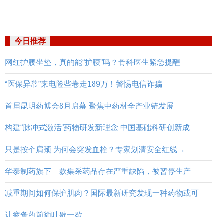
今日推荐
网红护腰坐垫，真的能“护腰”吗？骨科医生紧急提醒
“医保异常”来电险些卷走189万！警惕电信诈骗
首届昆明药博会8月启幕 聚焦中药材全产业链发展
构建“脉冲式激活”药物研发新理念 中国基础科研创新成
只是按个肩颈 为何会突发血栓？专家划清安全红线→
华泰制药旗下一款集采药品存在严重缺陷，被暂停生产
减重期间如何保护肌肉？国际最新研究发现一种药物或可
让疲惫的前额叶歇一歇