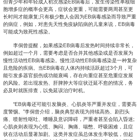
但青少年和年轻成人初次感染EB病毒后，发生传染性单核细
胞增多症的概率会更高，症状会更重，可能需要两周甚至更
长时间才能康复;只有极少数人会因为EB病毒感染而导致严重
的病症，例如，对患先天性免疫缺陷病的儿童来说，EB病毒
可能成为致死性感染。
李侗曾提醒，如果感染EB病毒后发热时间持续非常长，
例如超过一个月，需要考虑是否合并其他感染或是否发展为
慢性活动性EB病毒感染。慢性活动性EB病毒感染是一种复杂
且危险的疾病。当EB病毒在人体内持续活跃超过3个月，可
能引发多器官损伤或功能衰竭，存在向重症甚至危重症发展
的风险。若出现发热、肝脾肿大等症状迁延不愈的情况，务
必及时就医排查，以免延误治疗时机。
“EB病毒还可能引发脑炎、心肌炎等严重并发症，需要高
度警惕。”李侗曾介绍，脑炎典型表现为持续高热、剧烈头
痛、喷射性呕吐、嗜睡及意识障碍，严重者甚至会陷入昏迷;
心肌炎则表现为心慌、胸闷、胸痛、喘憋、呼吸困难，且症
状在活动后显著加剧。这类并发症虽总体发生率较低，但起