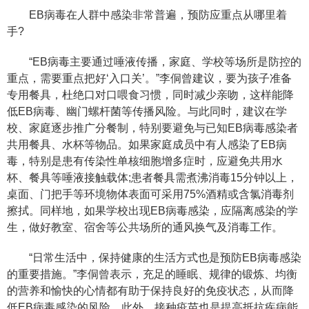
EB病毒在人群中感染非常普遍，预防应重点从哪里着
手?
“EB病毒主要通过唾液传播，家庭、学校等场所是防控的
重点，需要重点把好‘入口关’。”李侗曾建议，要为孩子准备
专用餐具，杜绝口对口喂食习惯，同时减少亲吻，这样能降
低EB病毒、幽门螺杆菌等传播风险。与此同时，建议在学
校、家庭逐步推广分餐制，特别要避免与已知EB病毒感染者
共用餐具、水杯等物品。如果家庭成员中有人感染了EB病
毒，特别是患有传染性单核细胞增多症时，应避免共用水
杯、餐具等唾液接触载体;患者餐具需煮沸消毒15分钟以上，
桌面、门把手等环境物体表面可采用75%酒精或含氯消毒剂
擦拭。同样地，如果学校出现EB病毒感染，应隔离感染的学
生，做好教室、宿舍等公共场所的通风换气及消毒工作。
“日常生活中，保持健康的生活方式也是预防EB病毒感染
的重要措施。”李侗曾表示，充足的睡眠、规律的锻炼、均衡
的营养和愉快的心情都有助于保持良好的免疫状态，从而降
低EB病毒感染的风险。此外，接种疫苗也是提高抵抗疾病能