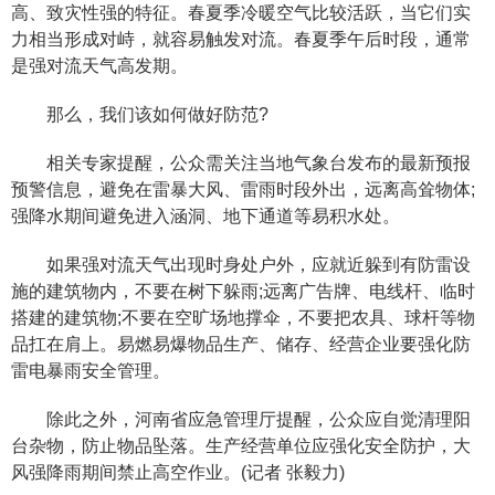
高、致灾性强的特征。春夏季冷暖空气比较活跃，当它们实
力相当形成对峙，就容易触发对流。春夏季午后时段，通常
是强对流天气高发期。
那么，我们该如何做好防范?
相关专家提醒，公众需关注当地气象台发布的最新预报
预警信息，避免在雷暴大风、雷雨时段外出，远离高耸物体;
强降水期间避免进入涵洞、地下通道等易积水处。
如果强对流天气出现时身处户外，应就近躲到有防雷设
施的建筑物内，不要在树下躲雨;远离广告牌、电线杆、临时
搭建的建筑物;不要在空旷场地撑伞，不要把农具、球杆等物
品扛在肩上。易燃易爆物品生产、储存、经营企业要强化防
雷电暴雨安全管理。
除此之外，河南省应急管理厅提醒，公众应自觉清理阳
台杂物，防止物品坠落。生产经营单位应强化安全防护，大
风强降雨期间禁止高空作业。(记者 张毅力)