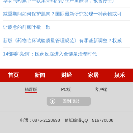
华泰制药旗下一款集采药品存在严重缺陷，被暂停生产
减重期间如何保护肌肉？国际最新研究发现一种药物或可
让疲惫的前额叶歇一歇
新版《药物临床试验质量管理规范》有哪些新调整？权威
14部委“亮剑”：医药反腐进入全链条治理时代
首页
新闻
财经
家居
娱乐
触屏版
PC版
客户端
回到顶部
电话：0875-2128698 值班编辑QQ：516770808