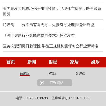
美国暴发大规模环孢子虫病疫情，已现死亡病例，医生紧急
提醒
蛇咬伤——分不清有毒无毒，先按有毒处理|应急医课堂
《医疗健康行业智能体协同要求》标准发布
医美抗衰消费日趋理性 常德正规机构测评树立行业新标准
首页
新闻
财经
家居
娱乐
触屏版
PC版
客户端
回到顶部
电话：0875-2128698 值班编辑QQ：516770808